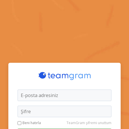
Beni hatırla
TeamGram şifremi unuttum